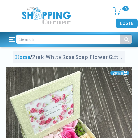
0
LOGIN
Home
/
Pink White Rose Soap Flower Gift
Box With Photo Frame
1010
20
% off