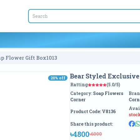
ap Flower Gift Box
1013
Bear Styled Exclusive
20
% off
20
% off
Ratting
(5.0/5)
Category:
Soap Flowers
Bran
Corner
Corn
Avai
Product Code:
V8136
stoc
Share this product:
৳4800
৳6000