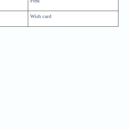
Pink
Wish card
Quick Order
Enter your information to order
e
Phone