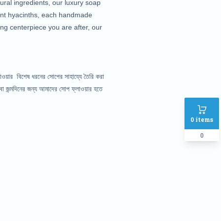
ural ingredients, our luxury soap
brant hyacinths, each handmade
ing centerpiece you are after, our
াওয়ার বিশেষ ধরনের সোপের সাহায্যে তৈরি করা
বা জন্মদিনের জন্য আমাদের সোপ ফ্লাওয়ার হতে
0
items
0