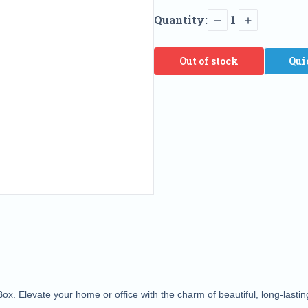
Quantity:
1
Out of stock
Qui
ox. Elevate your home or office with the charm of beautiful, long-lasting