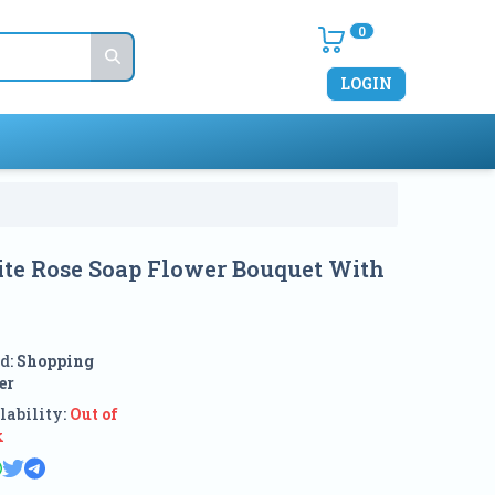
0
LOGIN
ite Rose Soap Flower Bouquet With
d:
Shopping
er
lability:
Out of
k