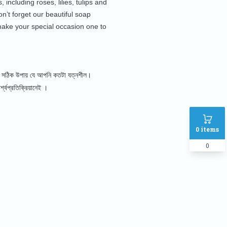
 including roses, lilies, tulips and
n’t forget our beautiful soap
make your special occasion one to
র সঠিক উপায় যে আপনি কতটা যত্নশীল।
র্শ্বপ্রতিক্রিয়া
নেই ।
0
items
0