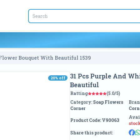
 Flower Bouquet With Beautiful
1539
31 Pcs Purple And Wh
20
% off
20
% off
Beautiful
Ratting
(5.0/5)
Category:
Soap Flowers
Bran
Corner
Corn
Avai
Product Code:
V90063
stoc
Share this product: