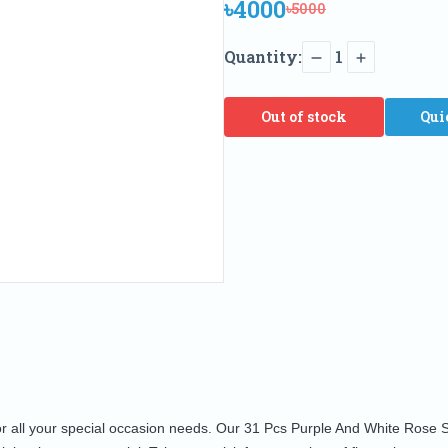
৳4000
৳5000
Quantity:
1
Out of stock
Qui
for all your special occasion needs. Our 31 Pcs Purple And White Rose