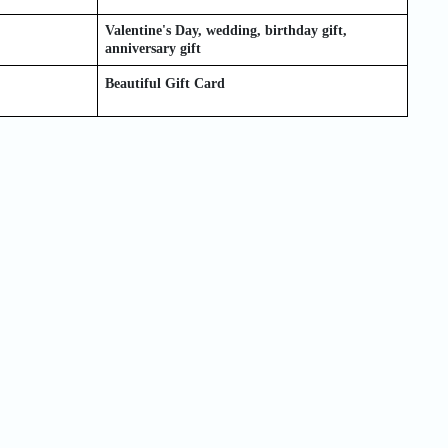
Valentine's Day, wedding, birthday gift,
anniversary gift
Beautiful Gift Card
Quick Order
Enter your information to order
e
Phone