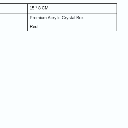
15 * 8 CM
Premium Acrylic Crystal Box
Red
Quick Order
Enter your information to order
e
Phone