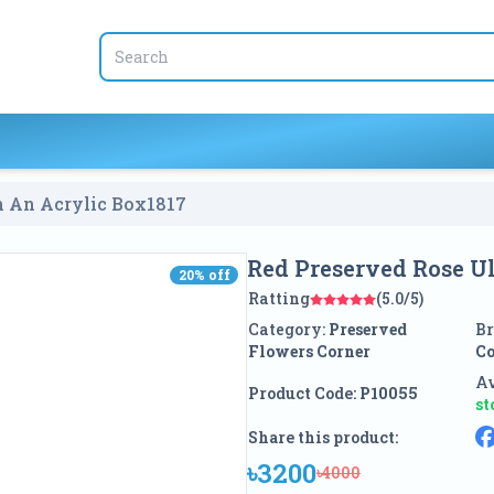
n An Acrylic Box
1817
Red Preserved Rose U
20
% off
20
% off
Ratting
(5.0/5)
Category:
Preserved
Br
Flowers Corner
Co
Av
Product Code:
P10055
st
Share this product:
৳3200
৳4000