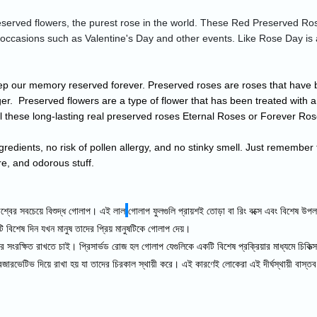
eserved flowers, the purest rose in the world. These Red Preserved Ros
l occasions such as Valentine's Day and other events. Like Rose Day is 
eep our memory reserved forever. Preserved roses are roses that have b
er.  Preserved flowers are a type of flower that has been treated with 
ll these long-lasting real preserved roses Eternal Roses or Forever Ros
ngredients, no risk of pollen allergy, and no stinky smell. Just remember t
re, and odorous stuff.
 বিশ্বের সবচেয়ে বিশুদ্ধ গোলাপ। এই
লাল
গোলাপ ফুলগুলি প্রায়শই তোড়া বা রিং বক্সে এবং বিশেষ উপলক্ষ
বিশেষ দিন যখন মানুষ তাদের প্রিয় মানুষটিকে গোলাপ দেয়।
তরে সংরক্ষিত রাখতে চাই। প্রিসার্ভড রোজ হল গোলাপ যেগুলিকে একটি বিশেষ প্রক্রিয়ার মাধ্যমে চিকিত্সা
জারভেটিভ দিয়ে রাখা হয় যা তাদের চিরকাল স্থায়ী করে। এই কারণেই লোকেরা এই দীর্ঘস্থায়ী বাস্ত