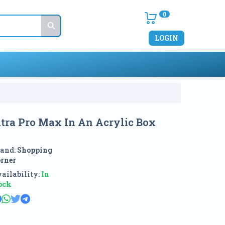
0
LOGIN
ltra Pro Max In An Acrylic Box
and:
Shopping
rner
ailability:
In
ock