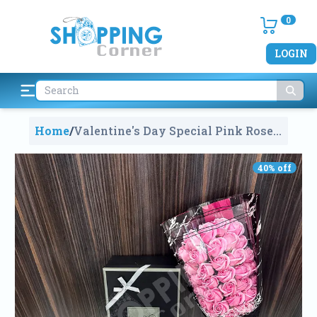
0
LOGIN
Home
/
Valentine's Day Special Pink Rose
Soap Flower Bouquet With Gift Box
1888
40
% off