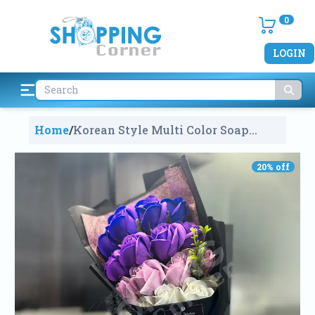
0
LOGIN
Home
/
Korean Style Multi Color Soap
Flower Bouquet
1896
20
% off