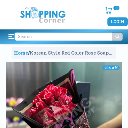
0
LOGIN
Home
/
Korean Style Red Color Rose Soap
Flower Bouquet With Gift Box
V8249
1944
20
% off