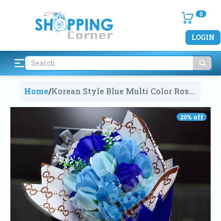
0
LOGIN
Home
/
Korean Style Blue Multi Color Rose
Soap Flower Bouquet With Gift Box
V8280
1958
20
% off