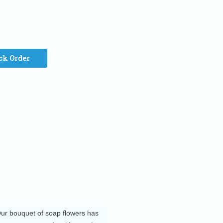
ck Order
Our bouquet of soap flowers has