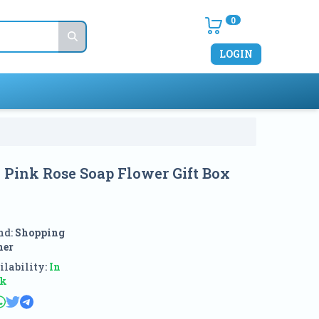
0
LOGIN
 Pink Rose Soap Flower Gift Box
nd:
Shopping
ner
lability:
In
ck