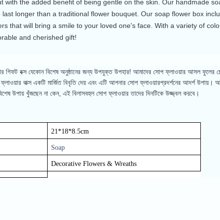
 but with the added benefit of being gentle on the skin. Our handmade
o last longer than a traditional flower bouquet. Our soap flower box inc
s that will bring a smile to your loved one's face. With a variety of col
rable and cherished gift!
য়ার গিফট বক্স যেকোন বিশেষ অনুষ্ঠানের জন্য উপযুক্ত উপহার! আমাদের সোপ ফ্লাওয়ার আসল ফুলের চ
লাওয়ার বাক্স একটি মার্জিত বিবৃতি দেয় এবং এটি আপনার সোপ ফ্লাওয়ারপ্রদর্শনের আদর্শ উপায়। আ
েষ উপায় খুঁজছেন না কেন, এই বিলাসবহুল সোপ ফ্লাওয়ার তাদের দিনটিকে উজ্জ্বল করবে।
21*18*8.5cm
Soap
Decorative Flowers & Wreaths