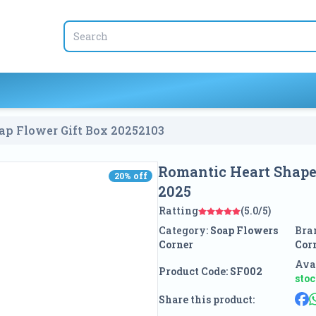
ap Flower Gift Box 2025
2103
Romantic Heart Shape
20
% off
20
% off
2025
Ratting
(5.0/5)
Category:
Soap Flowers
Bra
Corner
Cor
Avai
Product Code:
SF002
sto
Share this product: