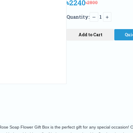
৳2240
৳2800
Quantity:
1
Add to Cart
Qui
se Soap Flower Gift Box is the perfect gift for any special occasion! 