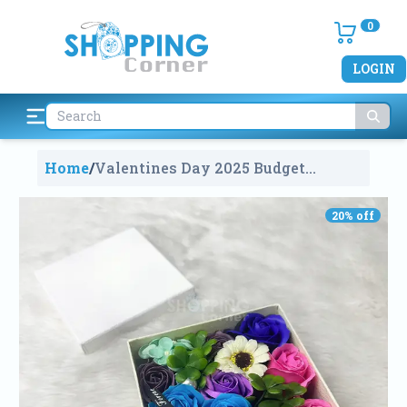
0
LOGIN
Home
/
Valentines Day 2025 Budget
Friendly Color Soap Rose Flower
Gift Box
2107
20
% off