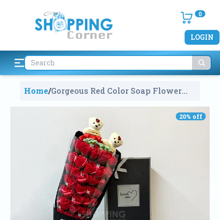
0
LOGIN
Home
/
Gorgeous Red Color Soap Flower
Bouquets With Box
2133
20
% off