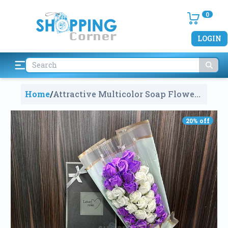
0
LOGIN
Home
/
Attractive Multicolor Soap Flower
Bouquets With Box
2143
20
% off