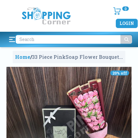
0
LOGIN
Home
/
33 Piece PinkSoap Flower Bouquet
For Valentine Day Gift Box
1898
20
% off