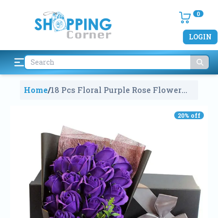
0
LOGIN
Home
/
18 Pcs Floral Purple Rose Flower
Petals For Valentine's Day Gift Box
With Fragrance
865
20
% off