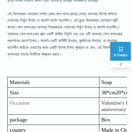
you love them with our luxury soap flowers today.
এই বিলাসবহুল ফ্লোরাল পার্পল রোজ সোপ ফ্লাওয়ারের তোড়া আপনার বিশেষ কাউকে
দেখানোর নিখুঁত উপায় যে আপনি কতটা যত্নশীল।
এই সুন্দর বিলাসবহুল ফ্লোরাল মাল্টি
কালার সোপ ফ্লাওয়ার আপনার প্রিয়জনকে দেখানোর নিখুঁত উপায় যে আপনি যত্নশীল।
আমাদের সোপ ফ্লাওয়ার বাক্স একটি মার্জিত বিবৃতি দেয় এবং এটি আপনার সোপ ফ্লাওয়ার
প্রদর্শনের আদর্শ উপায়। আপনি একটি বার্ষিকী উপহার, জন্মদিনের উপহার, বা আপনার
যত্নশীল কাউকে দেখানোর জন্য একটি বিশেষ উপায় খুঁজছেন না কেন, এই বিলাসবহুল সোপ
ফ্লাওয়ার তাদের দিনটিকে উজ্জ্বল করবে।
0
items
0
Materials 
Soap
Size
38*cm20*cm
Occasion
Valentine's Da
anniversary gi
package
Box
country
Made in Chin