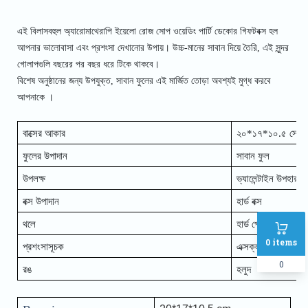
এই বিলাসবহুল অ্যারোমাথেরাপি ইয়েলো রোজ সোপ ওয়েডিং পার্টি ডেকোর গিফটবক্স হল
আপনার ভালোবাসা এবং প্রশংসা দেখানোর উপায়। উচ্চ-মানের সাবান দিয়ে তৈরি, এই সুন্দর
গোলাপগুলি বছরের পর বছর ধরে টিকে থাকবে।
বিশেষ অনুষ্ঠানের জন্য উপযুক্ত, সাবান ফুলের এই মার্জিত তোড়া অবশ্যই মুগ্ধ করবে
আপনাকে ।
বাক্সের আকার
২০*১৭*১০.৫ সেমি
ফুলের উপাদান
সাবান ফুল
উপলক্ষ
ভ্যালেন্টাইন উপহার, ব
বক্স উপাদান
হার্ড বক্স
থলে
হার্ড পেপার শপিং ব্যাগ
0
items
প্রশংসাসূচক
এক্সক্লুসিভ অ্যারোম
0
রঙ
হলুদ