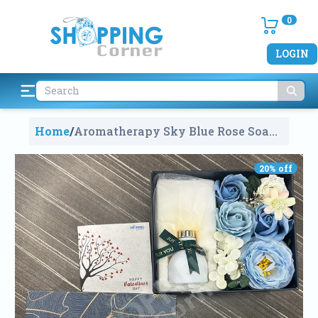
0
LOGIN
Home
/
Aromatherapy Sky Blue Rose Soap
Flower Wedding Party Decor
GiftBox
985
20
% off