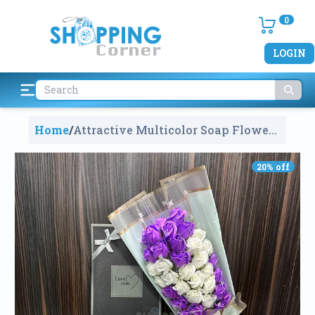
0
LOGIN
Home
/
Attractive Multicolor Soap Flower
Bouquets With Box
2143
20
% off