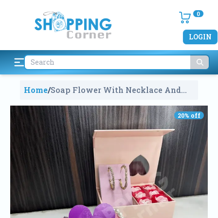
0
LOGIN
Home
/
Soap Flower With Necklace And
Earrings Set
1870
20
% off