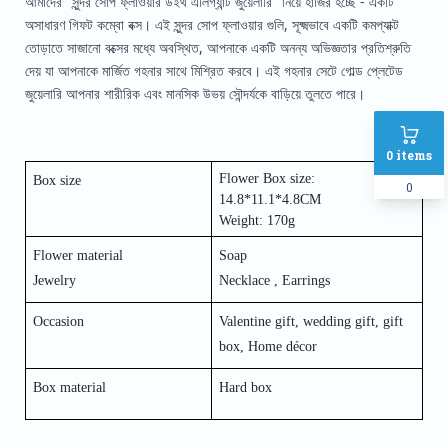
আমাদের "সুন্দর সোপ ফ্লাওয়ার উইথ এলিগ্যান্ট জুয়েলারি" নিয়ে হাজির হচ্ছে - একটি
অসাধারণ গিফট কম্বো বক্স। এই সুন্দর সোপ ফ্লাওয়ার গুলি, সূক্ষ্মভাবে একটি কমপ্যাক্ট
তোড়াতে সাজানো বক্সের মধ্যে অবস্থিত, আপনাকে একটি অনন্য অভিজ্ঞতার প্রতিশ্রুতি
দেয় যা আপনাকে মার্জিত গহনার সাথে মিশ্রিত করবে। এই গহনার সেটে গোল্ড প্লেটেড
জুয়েলারি আপনার শারীরিক এবং মানসিক উভয় সৌন্দর্যকে বাড়িয়ে তুলতে পারে।
0
items
Flower Box size:
Box size
0
14.8*11.1*4.8CM
Weight: 170g
Flower material
Soap
Jewelry
Necklace , Earrings
Occasion
Valentine gift, wedding gift, gift
box, Home décor
Box material
Hard box