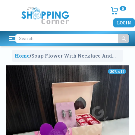
0
LOGIN
Home
/
Soap Flower With Necklace And
Earrings Set
1874
20
% off