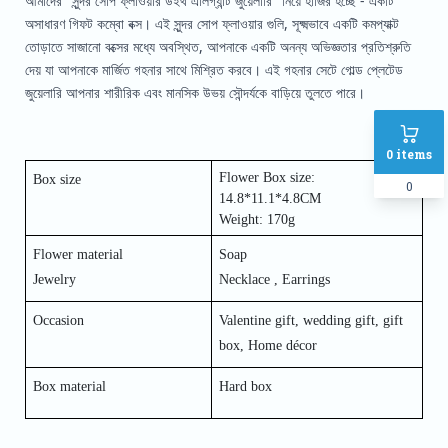
আমাদের "সুন্দর সোপ ফ্লাওয়ার উইথ এলিগ্যান্ট জুয়েলারি" নিয়ে হাজির হচ্ছে - একটি
অসাধারণ গিফট কম্বো বক্স। এই সুন্দর সোপ ফ্লাওয়ার গুলি, সূক্ষ্মভাবে একটি কমপ্যাক্ট
তোড়াতে সাজানো বক্সের মধ্যে অবস্থিত, আপনাকে একটি অনন্য অভিজ্ঞতার প্রতিশ্রুতি
দেয় যা আপনাকে মার্জিত গহনার সাথে মিশ্রিত করবে। এই গহনার সেটে গোল্ড প্লেটেড
জুয়েলারি আপনার শারীরিক এবং মানসিক উভয় সৌন্দর্যকে বাড়িয়ে তুলতে পারে।
0
items
Flower Box size:
Box size
0
14.8*11.1*4.8CM
Weight: 170g
Flower material
Soap
Jewelry
Necklace , Earrings
Occasion
Valentine gift, wedding gift, gift
box, Home décor
Box material
Hard box