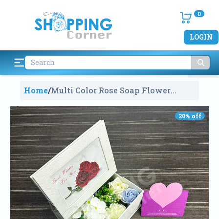
0
LOGIN
Home
/
Multi Color Rose Soap Flower
Bouquet With Gift Box
1073
20
% off