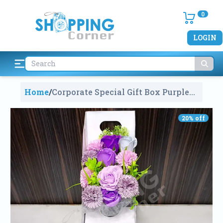
0
LOGIN
Home
/
Corporate Special Gift Box Purple
Soap Flower Bouquet
905
20
% off