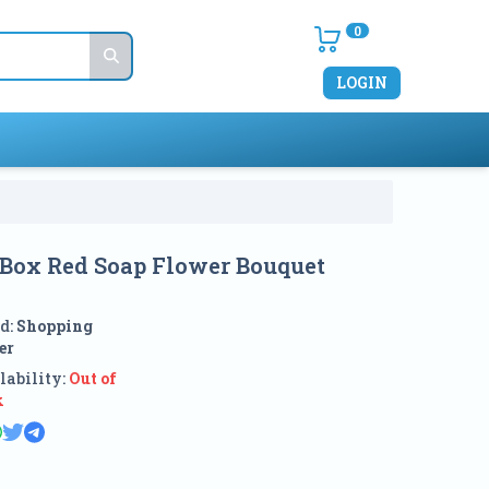
0
LOGIN
t Box Red Soap Flower Bouquet
d:
Shopping
er
lability:
Out of
k