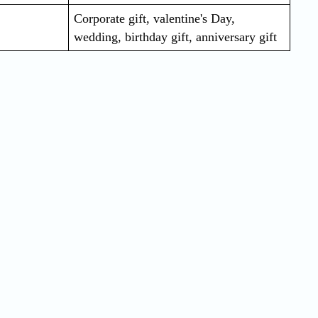
Corporate gift, valentine's Day, 
wedding, birthday gift, anniversary gift 
Quick Order
Enter your information to order
e
Phone