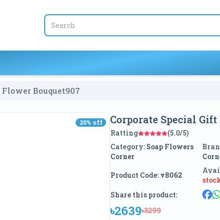
p Flower Bouquet
907
Corporate Special Gif
20
% off
20
% off
Ratting
(5.0/5)
Category:
Soap Flowers
Bran
Corner
Corn
Avai
Product Code:
v8062
stoc
Share this product:
৳2639
৳3299