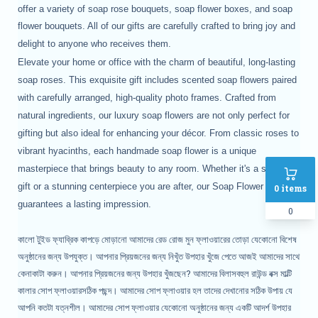
offer a variety of soap rose bouquets, soap flower boxes, and soap
flower bouquets. All of our gifts are carefully crafted to bring joy and
delight to anyone who receives them.
Elevate your home or office with the charm of beautiful, long-lasting
soap roses. This exquisite gift includes scented soap flowers paired
with carefully arranged, high-quality photo frames. Crafted from
natural ingredients, our luxury soap flowers are not only perfect for
gifting but also ideal for enhancing your décor. From classic roses to
vibrant hyacinths, each handmade soap flower is a unique
masterpiece that brings beauty to any room. Whether it's a special
gift or a stunning centerpiece you are after, our Soap Flower Gift Box
0
items
guarantees a lasting impression.
0
কালো টুইড ফ্যাব্রিক কাপড়ে মোড়ানো আমাদের রেড রোজ মুন ফ্লাওয়ারের তোড়া যেকোনো বিশেষ
অনুষ্ঠানের জন্য উপযুক্ত। আপনার প্রিয়জনের জন্য নিখুঁত উপহার খুঁজে পেতে আজই আমাদের সাথে
কেনাকাটা করুন। আপনার প্রিয়জনের জন্য উপহার খুঁজছেন? আমাদের বিলাসবহুল রাউন্ড বক্স মাল্টি
কালার সোপ ফ্লাওয়ারসঠিক পছন্দ। আমাদের সোপ ফ্লাওয়ার হল তাদের দেখানোর সঠিক উপায় যে
আপনি কতটা যত্নশীল। আমাদের সোপ ফ্লাওয়ার যেকোনো অনুষ্ঠানের জন্য একটি আদর্শ উপহার