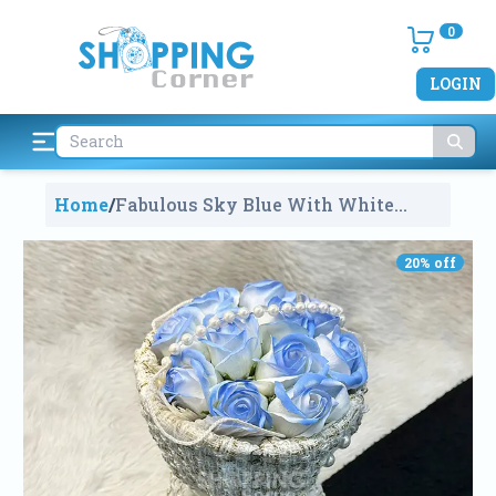
0
LOGIN
Home
/
Fabulous Sky Blue With White
Gradient Propose Flowers Bouquet
With Pearls Wrapped In White
20
% off
Tweed Fabric Cloth
2157