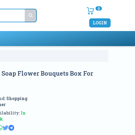
0
LOGIN
 Soap Flower Bouquets Box For
nd:
Shopping
ner
lability:
In
ck