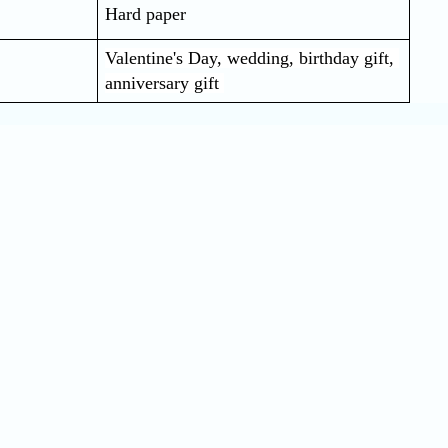
Hard paper
Valentine's Day, wedding, birthday gift, 
anniversary gift 
Quick Order
Enter your information to order
e
Phone