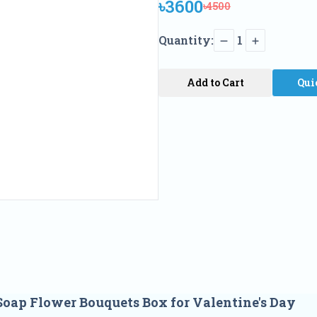
৳3600
৳4500
Quantity:
1
Add to Cart
Qui
Soap Flower Bouquets Box for Valentine's Day