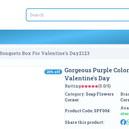
Bouquets Box For Valentine's Day
2123
Gorgeous Purple Color
20
% off
20
% off
Valentine's Day
Ratting
(5.0/5)
Category:
Soap Flowers
Bra
Corner
Cor
Avai
Product Code:
SPF004
sto
Share this product: