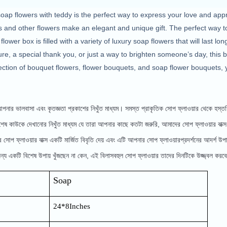
oap flowers with teddy is the perfect way to express your love and appr
es and other flowers make an elegant and unique gift. The perfect way
wer box is filled with a variety of luxury soap flowers that will last lon
ure, a special thank you, or just a way to brighten someone’s day, this b
tion of bouquet flowers, flower bouquets, and soap flower bouquets, you’l
ার ভালবাসা এবং কৃতজ্ঞতা প্রকাশের নিখুঁত মাধ্যম। সমস্ত প্রাকৃতিক সোপ ফ্লাওয়ার থেকে হস্তশিল্
ষ কাউকে দেখানোর নিখুঁত মাধ্যম যে তারা আপনার কাছে কতটা জরুরি, আমাদের সোপ ফ্লাওয়ার বাক্স বি
োপ ফ্লাওয়ার বাক্স একটি মার্জিত বিবৃতি দেয় এবং এটি আপনার সোপ ফ্লাওয়ারপ্রদর্শনের আদর্শ উপায
য একটি বিশেষ উপায় খুঁজছেন না কেন, এই বিলাসবহুল সোপ ফ্লাওয়ার তাদের দিনটিকে উজ্জ্বল করব
Soap
24*8Inches