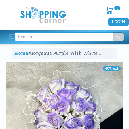
0
LOGIN
Home
/
Gorgeous Purple With White
Gradient Propose Flowers Bouquet
With Pearls Wrapped In White
40
% off
Tweed Fabric Cloth
2152