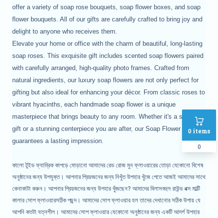
offer a variety of soap rose bouquets, soap flower boxes, and soap
flower bouquets. All of our gifts are carefully crafted to bring joy and
delight to anyone who receives them.
Elevate your home or office with the charm of beautiful, long-lasting
soap roses. This exquisite gift includes scented soap flowers paired
with carefully arranged, high-quality photo frames. Crafted from
natural ingredients, our luxury soap flowers are not only perfect for
gifting but also ideal for enhancing your décor. From classic roses to
vibrant hyacinths, each handmade soap flower is a unique
masterpiece that brings beauty to any room. Whether it's a special
gift or a stunning centerpiece you are after, our Soap Flower Gift Box
0
items
guarantees a lasting impression.
0
কালো টুইড ফ্যাব্রিক কাপড়ে মোড়ানো আমাদের রেড রোজ মুন ফ্লাওয়ারের তোড়া যেকোনো বিশেষ
অনুষ্ঠানের জন্য উপযুক্ত। আপনার প্রিয়জনের জন্য নিখুঁত উপহার খুঁজে পেতে আজই আমাদের সাথে
কেনাকাটা করুন। আপনার প্রিয়জনের জন্য উপহার খুঁজছেন? আমাদের বিলাসবহুল রাউন্ড বক্স মাল্টি
কালার সোপ ফ্লাওয়ারসঠিক পছন্দ। আমাদের সোপ ফ্লাওয়ার হল তাদের দেখানোর সঠিক উপায় যে
আপনি কতটা যত্নশীল। আমাদের সোপ ফ্লাওয়ার যেকোনো অনুষ্ঠানের জন্য একটি আদর্শ উপহার