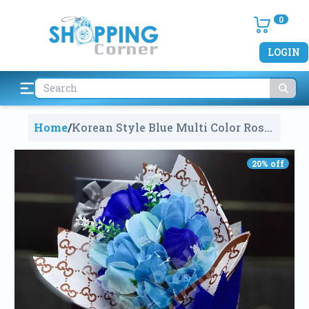
0
LOGIN
Home
/
Korean Style Blue Multi Color Rose
Soap Flower Bouquet With Gift Box
V8280
1958
20
% off