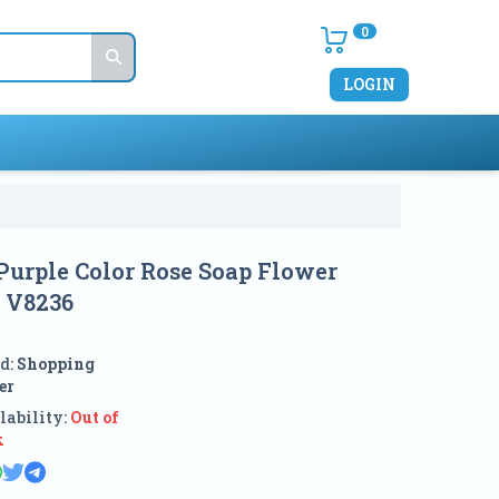
0
LOGIN
Purple Color Rose Soap Flower
x V8236
d:
Shopping
er
lability:
Out of
k