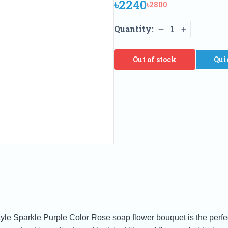
৳2240
৳2800
Quantity:
1
Out of stock
Qui
tyle Sparkle Purple Color Rose soap flower bouquet is the perfec