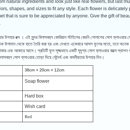
m natural ingredients and look just like real flowers, but last 
lors, shapes, and sizes to fit any style. Each flower is delicately
et that is sure to be appreciated by anyone. Give the gift of be
.
়ার উপহার বক্স
।
এই সুন্দর বিলাসবহুল কোরিয়ান স্টাইলের বেগুনি গোলাপের সোপ ফ্লাওয়ার
তিক উপাদান থেকে হাতে তৈরি করা হয় এবং দেখতে একেবারে আসল ফুলের মতো, তবে অনেক দি
 এবং আকারে আসে। প্রতিটি ফুল সূক্ষ্মভাবে একটি সুদৃশ্য সোপ ফ্লাওয়ার বাক্সে স্থাপন কর
াসবহুল সোপ ফ্লাওয়ার তোড়া দিয়ে সৌন্দর্য এবং কমনীয়তার উপহার দিন।
38cm × 20cm × 12cm
Soap flower
Hard box
Wish card
Red