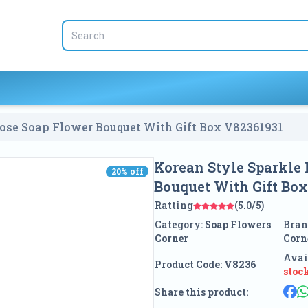
Rose Soap Flower Bouquet With Gift Box V8236
1931
Korean Style Sparkle 
20
% off
20
% off
Bouquet With Gift Bo
Ratting
(5.0/5)
Category:
Soap Flowers
Bran
Corner
Corn
Avai
Product Code:
V8236
stoc
Share this product: