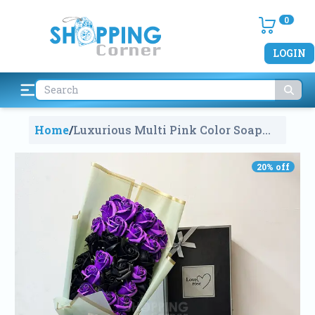
0
LOGIN
Home
/
Luxurious Multi Pink Color Soap
Flower Bouquets With Box
2126
20
% off