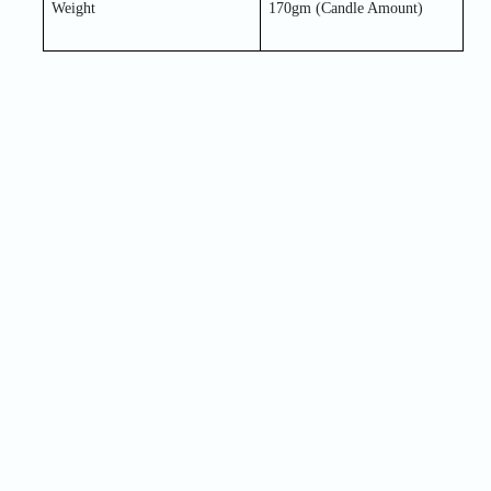
Weight
170gm (Candle Amount) 
Name
Phone
Address