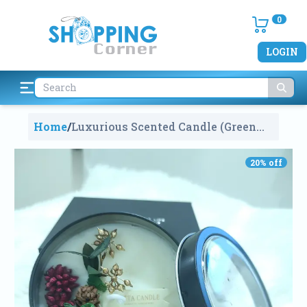
0
LOGIN
Home
/
Luxurious Scented Candle (Green
Rust Flavor)
1370
20
% off