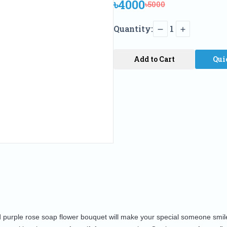
৳4000
৳5000
Quantity:
1
Add to Cart
Qui
ed purple rose soap flower bouquet will make your special someone s