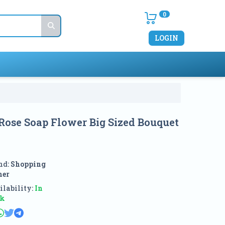
0
LOGIN
Rose Soap Flower Big Sized Bouquet
nd:
Shopping
ner
lability:
In
ck