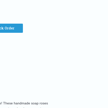
ck Order
mile! These handmade soap roses