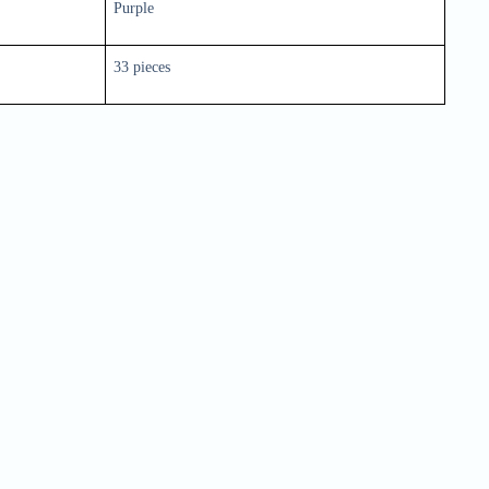
Purple
33 pieces
Quick Order
Enter your information to order
e
Phone