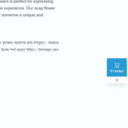
wers is perfect for expressing
ous experience. Our soap flower
ial someone a unique and
বং কৃতজ্ঞতা প্রকাশের জন্য উপযুক্ত। আমাদের
 বিশেষ স্পর্শ আনতে নিশ্চিত। বিলাসবহুল সোপ
0
items
0