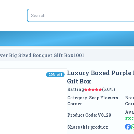
er Big Sized Bouquet Gift Box
1001
Luxury Boxed Purple 
20
% off
20
% off
Gift Box
Ratting
(5.0/5)
Category:
Soap Flowers
Bra
Corner
Cor
Avai
Product Code:
V8129
sto
Share this product: