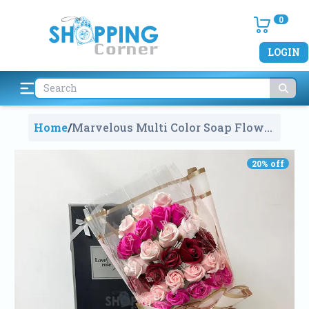
0
LOGIN
Home
/
Marvelous Multi Color Soap Flower
Bouquets With Box
2135
20
% off