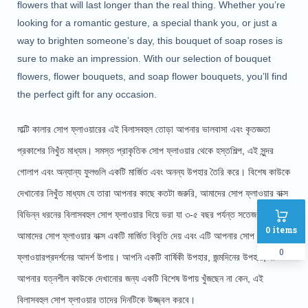
flowers that will last longer than the real thing. Whether you’re 
looking for a romantic gesture, a special thank you, or just a 
way to brighten someone’s day, this bouquet of soap roses is 
sure to make an impression. With our selection of bouquet 
flowers, flower bouquets, and soap flower bouquets, you’ll find 
the perfect gift for any occasion.
মাল্টি কালার সোপ ফ্লাওয়ারের এই বিলাসবহুল তোড়া আপনার ভালবাসা এবং কৃতজ্ঞতা 
প্রকাশের নিখুঁত মাধ্যম। সমস্ত প্রাকৃতিক সোপ ফ্লাওয়ার থেকে হস্তশিল্প, এই সুন্দর 
গোলাপ এবং অন্যান্য ফুলগুলি একটি মার্জিত এবং অনন্য উপহার তৈরি করে। বিশেষ কাউকে 
দেখানোর নিখুঁত মাধ্যম যে তারা আপনার কাছে কতটা জরুরি, আমাদের সোপ ফ্লাওয়ার বাক্স 
বিভিন্ন ধরনের বিলাসবহুল সোপ ফ্লাওয়ার দিয়ে ভরা যা ৩-৫ বছর পর্যন্ত সতেজ থাকে । 
0
items
আমাদের সোপ ফ্লাওয়ার বাক্স একটি মার্জিত বিবৃতি দেয় এবং এটি আপনার সোপ 
0
ফ্লাওয়ারপ্রদর্শনের আদর্শ উপায়। আপনি একটি বার্ষিকী উপহার, জন্মদিনের উপহার, বা 
আপনার যত্নশীল কাউকে দেখানোর জন্য একটি বিশেষ উপায় খুঁজছেন না কেন, এই 
বিলাসবহুল সোপ ফ্লাওয়ার তাদের দিনটিকে উজ্জ্বল করবে।