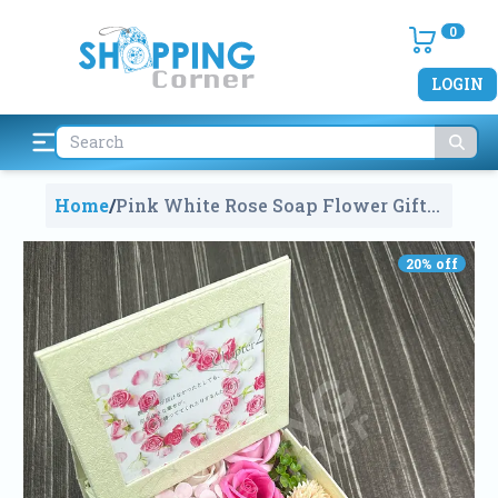
0
LOGIN
Home
/
Pink White Rose Soap Flower Gift
Box With Photo Frame
1010
20
% off