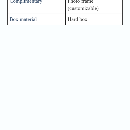
Complimentary
Photo frame 
(customizable)
Box material
Hard box
Name
Phone