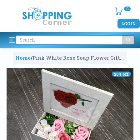
0
LOGIN
Home
/
Pink White Rose Soap Flower Gift
Box With Photo Frame
1895
20
% off