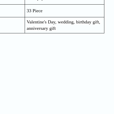
33 Piece
Valentine's Day, wedding, birthday gift, 
anniversary gift 
Quick Order
Enter your information to order
e
Phone