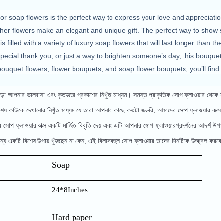
lor soap flowers is the perfect way to express your love and appreciatio
other flowers make an elegant and unique gift. The perfect way to sho
 filled with a variety of luxury soap flowers that will last longer than th
special thank you, or just a way to brighten someone’s day, this bouquet
bouquet flowers, flower bouquets, and soap flower bouquets, you’ll find t
়া আপনার ভালবাসা এবং কৃতজ্ঞতা প্রকাশের নিখুঁত মাধ্যম। সমস্ত প্রাকৃতিক সোপ ফ্লাওয়ার থেকে হস্
ষ কাউকে দেখানোর নিখুঁত মাধ্যম যে তারা আপনার কাছে কতটা জরুরি, আমাদের সোপ ফ্লাওয়ার বাক্স বি
োপ ফ্লাওয়ার বাক্স একটি মার্জিত বিবৃতি দেয় এবং এটি আপনার সোপ ফ্লাওয়ারপ্রদর্শনের আদর্শ উপায
য একটি বিশেষ উপায় খুঁজছেন না কেন, এই বিলাসবহুল সোপ ফ্লাওয়ার তাদের দিনটিকে উজ্জ্বল করব
Soap
24*8Inches
Hard paper