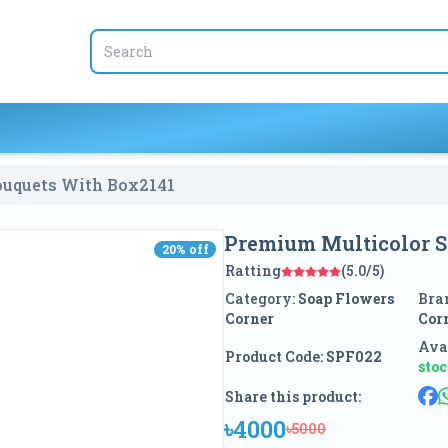
ouquets With Box
2141
Premium Multicolor S
20
% off
20
% off
Ratting
(5.0/5)
Category:
Soap Flowers
Bra
Corner
Cor
Avai
Product Code:
SPF022
sto
Share this product:
৳4000
৳5000