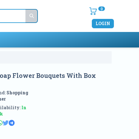
0
LOGIN
oap Flower Bouquets With Box
nd:
Shopping
ner
lability:
In
ck