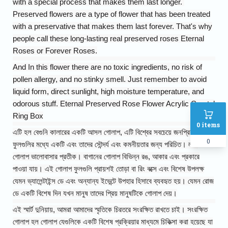
with a special process that makes them last longer.
Preserved flowers are a type of flower that has been treated
with a preservative that makes them last forever. That's why
people call these long-lasting real preserved roses Eternal
Roses or Forever Roses.
And In this flower there are no toxic ingredients, no risk of
pollen allergy, and no stinky smell. Just remember to avoid
liquid form, direct sunlight, high moisture temperature, and
odorous stuff. Eternal Preserved Rose Flower Acrylic Crystal
Ring Box
0
items
এটি হল বেগুনি কালারের একটি আসল গোলাপ, এটি বিশ্বের সবচেয়ে জনপ্রিয়
0
ফুলগুলির মধ্যে একটি এবং তাদের সৌন্দর্য এবং কমনীয়তার জন্য পরিচিত। লাল
গোলাপ ভালোবাসার প্রতীক। বাগানের গোলাপ বিভিন্ন রঙ, আকার এবং প্রকারে
পাওয়া যায়। এই গোলাপ ফুলগুলি প্রায়শই তোড়া বা রিং বক্সে এবং বিশেষ উপলক্ষ
যেমন ভ্যালেন্টাইন্স ডে এবং অন্যান্য ইভেন্টে উপহার হিসাবে ব্যবহৃত হয়। যেমন রোজ
ডে একটি বিশেষ দিন যখন মানুষ তাদের প্রিয় মানুষটিকে গোলাপ দেয়।
এই স্মার্ট দুনিয়ায়, আমরা আমাদের স্মৃতিকে চিরতরে সংরক্ষিত রাখতে চাই। সংরক্ষিত
গোলাপ হল গোলাপ যেগুলিকে একটি বিশেষ প্রক্রিয়ার মাধ্যমে চিকিত্সা করা হয়েছে যা