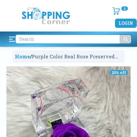
0
LOGIN
Home
/
Purple Color Real Rose Preserved
Flowers
2070
20
% off