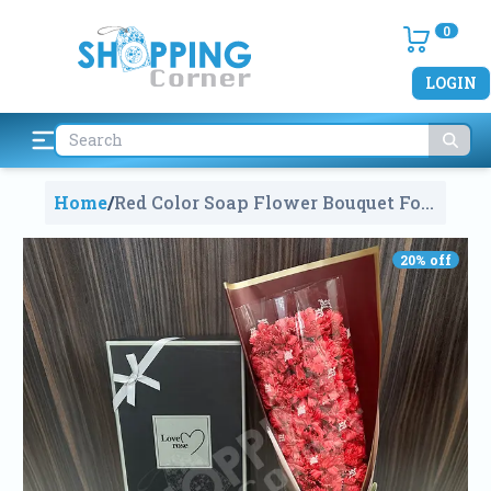
0
LOGIN
Home
/
Red Color Soap Flower Bouquet For
Valentine Day Gift Box V017
1953
20
% off