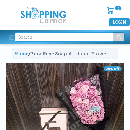
0
LOGIN
Home
/
Pink Rose Soap Artificial Flower
Bouquet Luxury Gift Box With
Fragrance
554
20
% off