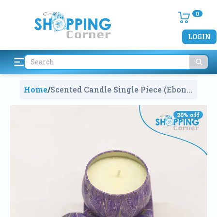
0
LOGIN
Home
/
Scented Candle Single Piece (Ebony
Aloe Flavor)
1365
20
% off