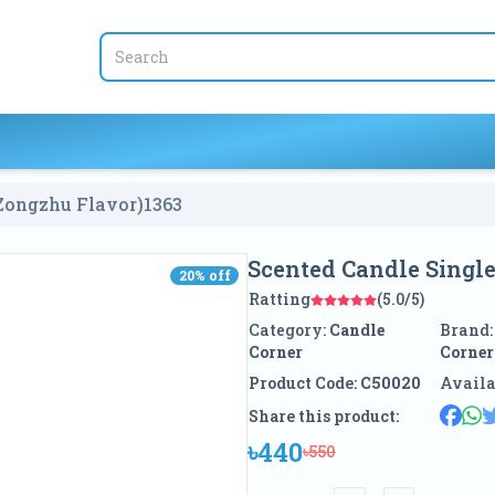
Zongzhu Flavor)
1363
Scented Candle Singl
20
% off
20
% off
Ratting
(5.0/5)
Category:
Candle
Brand
Corner
Corner
Product Code:
C50020
Availa
Share this product:
৳440
৳550