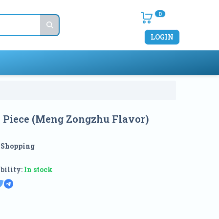
0
LOGIN
e Piece (Meng Zongzhu Flavor)
:
Shopping
bility:
In stock