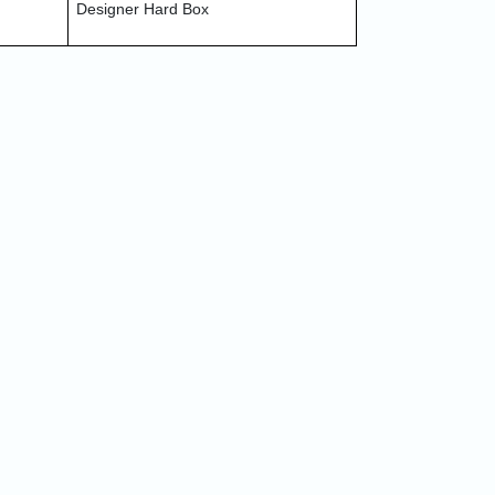
Designer Hard Box 
Quick Order
Enter your information to order
e
Phone
ss