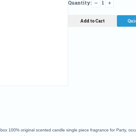
Quantity:
1
Add to Cart
Qui
ox 100% original scented candle single piece fragrance for Party, occas