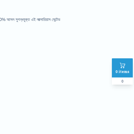
100% আসল সুগন্ধযুক্ত এই লাক্সারিয়াস সেন্টেড
0
items
0