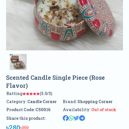
Scented Candle Single Piece (Rose
Flavor)
Ratting
(5.0/5)
Category:
Candle Corner
Brand:
Shopping Corner
Product Code:
C50016
Availability:
Out of stock
Share this product:
৳280
৳350