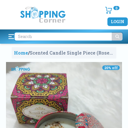
0
LOGIN
Home
/
Scented Candle Single Piece (Rose
Flavor)
1361
20
% off