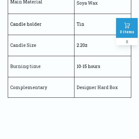
Main Material 
Soya Wax
Candle holder
Tin 
0
items
0
Candle Size
2.20z
Burning time 
10-15 hours 
Complementary
Designer Hard Box