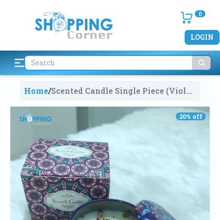
0
LOGIN
Home
/
Scented Candle Single Piece (Violet
Flavor)
1348
20
% off