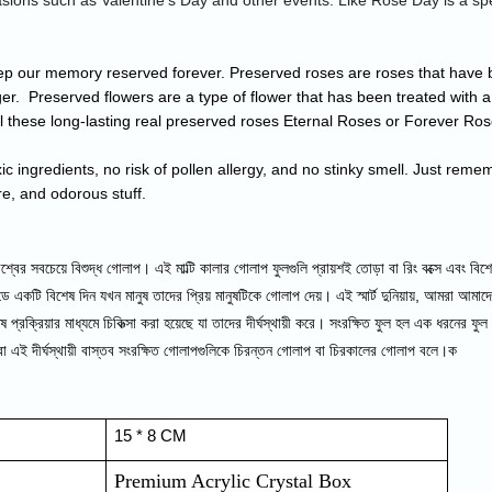
asions such as Valentine's Day and other events. Like Rose Day is a sp
eep our memory reserved forever. Preserved roses are roses that have b
er.  Preserved flowers are a type of flower that has been treated with 
ll these long-lasting real preserved roses Eternal Roses or Forever Ros
ic ingredients, no risk of pollen allergy, and no stinky smell. Just rememb
re, and odorous stuff.
িশ্বের সবচেয়ে বিশুদ্ধ গোলাপ। এই মাল্টি কালার গোলাপ ফুলগুলি প্রায়শই তোড়া বা রিং বক্সে এবং বিশে
ে একটি বিশেষ দিন যখন মানুষ তাদের প্রিয় মানুষটিকে গোলাপ দেয়। এই স্মার্ট দুনিয়ায়, আমরা আমাদ
্রক্রিয়ার মাধ্যমে চিকিত্সা করা হয়েছে যা তাদের দীর্ঘস্থায়ী করে। সংরক্ষিত ফুল হল এক ধরনের ফুল
 এই দীর্ঘস্থায়ী বাস্তব সংরক্ষিত গোলাপগুলিকে চিরন্তন গোলাপ বা চিরকালের গোলাপ বলে।ক
15 * 8 CM
Premium Acrylic Crystal Box