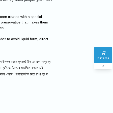
ecial day when people give roses 
een treated with a special 
a preservative that makes them 
es.
er to avoid liquid form, direct 
0
items
ষ উপলক্ষ যেমন ভ্যালেন্টাইন্স ডে এবং অন্যান্য
0
ের স্মৃতিকে চিরতরে সংরক্ষিত রাখতে চাই।
 যাকে একটি প্রিজারভেটিভ দিয়ে রাখা হয় যা