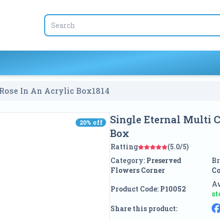
 Rose In An Acrylic Box
1814
Single Eternal Multi 
20
% off
20
% off
Box
Ratting
(5.0/5)
Category:
Preserved
Br
Flowers Corner
Co
Av
Product Code:
P10052
st
Share this product: