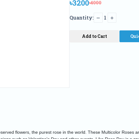
৳3200
৳4000
Quantity:
1
Add to Cart
Qui
eserved flowers, the purest rose in the world. These Multicolor Roses ar