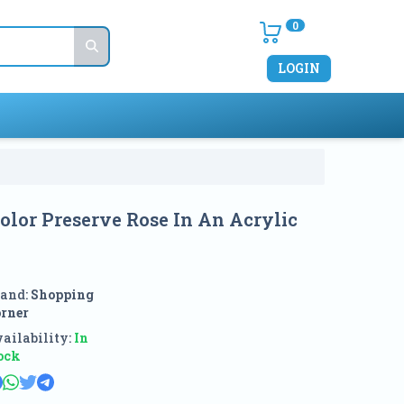
0
LOGIN
Color Preserve Rose In An Acrylic
and:
Shopping
rner
ailability:
In
ock