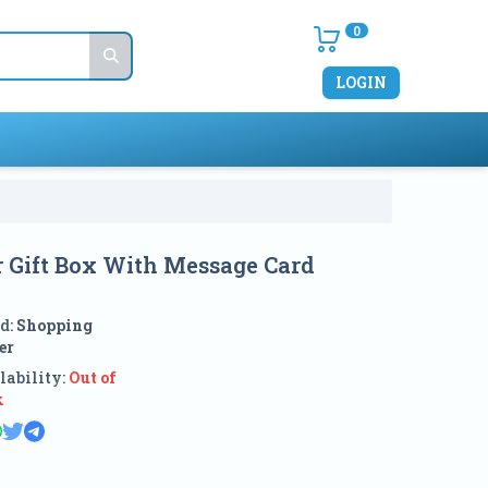
0
LOGIN
r Gift Box With Message Card
d:
Shopping
er
lability:
Out of
k