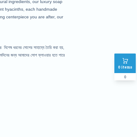
ural ingredients, our luxury soap
brant hyacinths, each handmade
ing centerpiece you are after, our
র বিশেষ ধরনের সোপের সাহায্যে তৈরি করা হয়,
্মদিনের জন্য আমাদের সোপ ফ্লাওয়ার হতে পারে
0
items
0