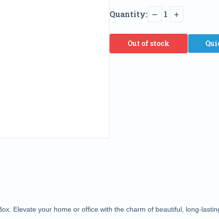
Quantity:
1
Out of stock
Qui
ox. Elevate your home or office with the charm of beautiful, long-lasting