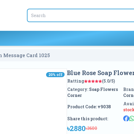
th Message Card
1025
Blue Rose Soap Flowe
20
% off
20
% off
Ratting
(5.0/5)
Category:
Soap Flowers
Bran
Corner
Corn
Avai
Product Code:
v9038
stoc
Share this product:
৳2880
৳3600