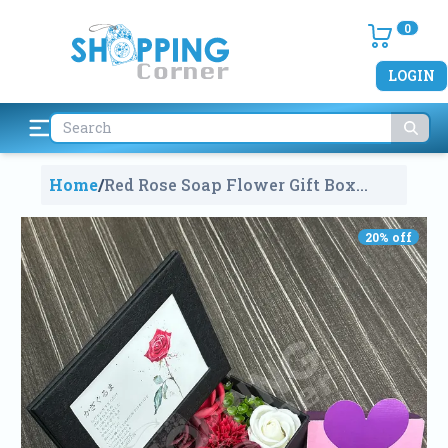
0
LOGIN
Home
/
Red Rose Soap Flower Gift Box
With Photo Frame
1005
20
% off