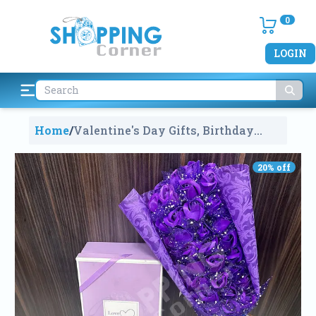
0
LOGIN
Home
/
Valentine's Day Gifts, Birthday
Gifts Purple Roses Soap Bouquet
Gift Box With Fragrance
528
20
% off