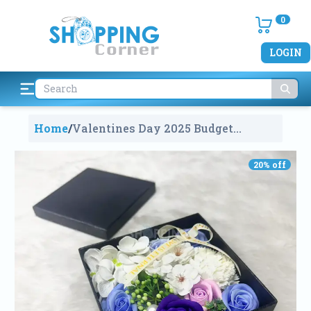
0
LOGIN
Home
/
Valentines Day 2025 Budget
Friendly Color Soap Rose Flower
Gift Box
2106
20
% off